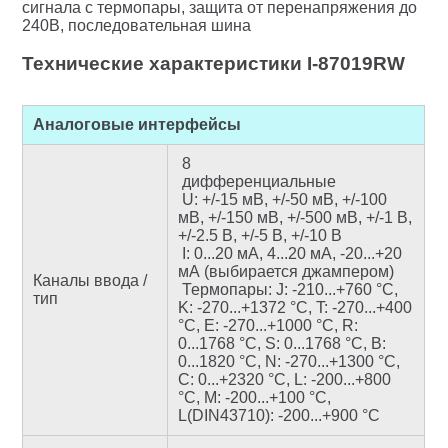
сигнала с термопары, защита от перенапряжения до
240В, последовательная шина
Технические характеристики I-87019RW
Аналоговые интерфейсы
8
дифференциальные
U:
+/-15 мВ, +/-50 мВ, +/-100
мВ, +/-150 мВ, +/-500 мВ, +/-1 В,
+/-2.5 В, +/-5 В, +/-10 В
I:
0...20 мА, 4...20 мА, -20...+20
мА (выбирается джампером)
Каналы ввода /
Термопары:
J: -210...+760 °С,
тип
K: -270...+1372 °С, T: -270...+400
°С, E: -270...+1000 °С, R:
0...1768 °С, S: 0...1768 °С, B:
0...1820 °С, N: -270...+1300 °С,
C: 0...+2320 °С, L: -200...+800
°С, M: -200...+100 °С,
L(DIN43710): -200...+900 °С