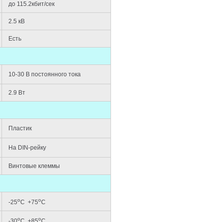
до 115.2кбит/сек
2.5 кВ
Есть
10-30 В постоянного тока
2.9 Вт
Пластик
На DIN-рейку
Винтовые клеммы
о
о
-25
С +75
С
о
о
-30
С
+85
С