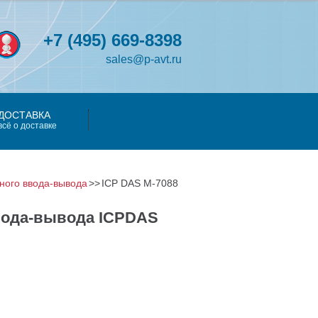
+7
(495)
669-8398
sales@p-avt.ru
ДОСТАВКА
всё о доставке
ного ввода-вывода
ICP DAS M-7088
вода-вывода ICPDAS