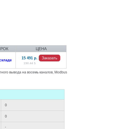
СРОК
ЦЕНА
15 491 р.
Заказать
складе
190.44 $
тного вывода на восемь каналов, Modbus
0
0
-