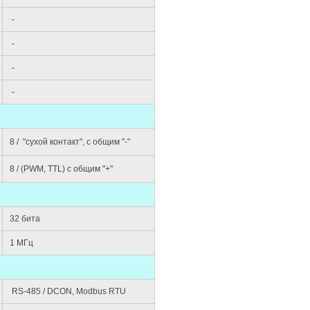
-
-
-
-
8 /
"сухой контакт", с общим "-"
8 /
(PWM, TTL) с общим "+"
32 бита
1 МГц
RS-485 / DCON, Modbus RTU