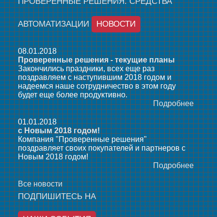
ПРОВЕРЕННЫЕ РЕШЕНИЯ. СРЕДСТВА
АВТОМАТИЗАЦИИ
НОВОСТИ
08.01.2018
Проверенные решения - текущие планы
Закончились праздники, всех еще раз
поздравляем с наступившим 2018 годом и
надеемся наше сотрудничество в этом году
будет еще более продуктивно.
Подробнее
01.01.2018
с Новым 2018 годом!
Компания "Проверенные решения"
поздравляет своих покупателей и партнеров с
Новым 2018 годом!
Подробнее
Все новости
ПОДПИШИТЕСЬ НА