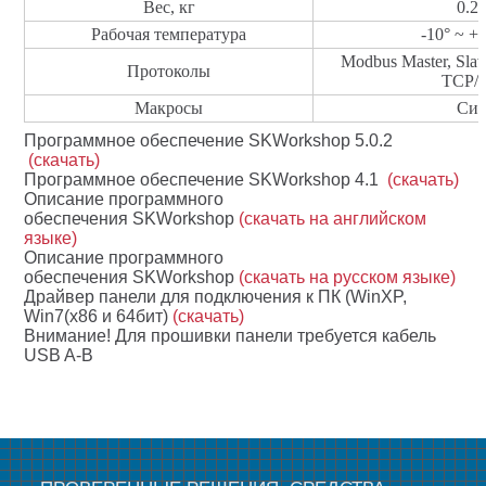
Вес, кг
0.
2
Рабочая температура
-10
°
~
+
Modbus Master, Sla
Протоколы
TCP/I
Макросы
Си
Программное обеспечение SKWorkshop 5.0.2
(скачать)
Программное обеспечение SKWorkshop 4.1
(скачать)
Описание программного
обеспечения SKWorkshop
(скачать на английском
языке)
Описание программного
обеспечения SKWorkshop
(скачать на русском языке)
Драйвер панели для подключения к ПК (WinXP,
Win7(x86 и 64бит)
(скачать)
Внимание! Для прошивки панели требуется кабель
USB A-B