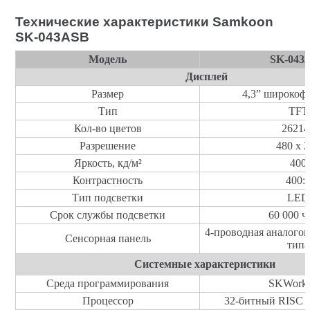
Технические характеристики Samkoon
SK-043ASB
Модель
SK-043
Дисплей
Размер
4,3
” широкоф
Тип
TFT
Кол-во цветов
26214
Разрешение
480 х 
Яркость, кд/м
²
40
0
Контрастность
400:
Тип подсветки
LED
Срок службы подсветки
60 000 ч
4-проводная аналогов
Сенсорная панель
типа
Системные характеристики
Среда программирования
SKWork
Процессор
32-
битный
RISC 