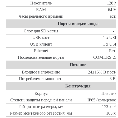
Накопитель
128
М
RAM
64
М
Часы реального времени
есть
Порты ввода/вывода
Слот для
SD
карты
-
USB
хост
1 x USB
USB
клиент
1 x USB
Ethernet
Ест
Последовательные порты
COM1:RS-232
Питание
Входное напряжение
24
±
15% В посто
Потребляемая мощность
3
Вт
Конструкция
Корпус
Пластик
Степень защиты передней панели
IP6
5
(
кольцевое
Габаритные размеры, мм
173 x 96
Размер монтажного отверстия, мм
165
х 