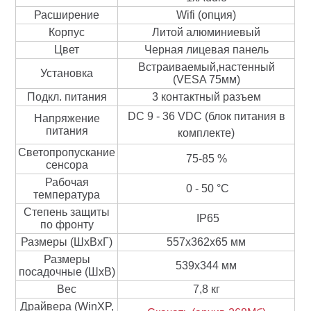
Расширение
Wifi (опция)
Корпус
Литой алюминиевый
Цвет
Черная лицевая панель
Встраиваемый,настенный
Установка
(VESA 75мм)
Подкл. питания
3 контактный разъем
DC 9 - 36 VDC (блок питания в
Напряжение
питания
комплекте)
Светопропускание
75-85 %
сенсора
Рабочая
0 - 50 °C
температура
Степень защиты
IP65
по фронту
Размеры (ШхВхГ)
557x362x65 мм
Размеры
539x344
мм
посадочные (ШхВ)
Вес
7,8
кг
Драйвера (WinXP,