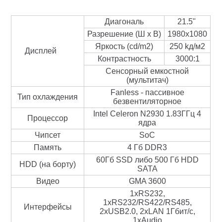
Диагональ
21.5"
Разрешение (Ш х В)
1980x1080
Яркость (cd/m2)
250 kд/м2
Дисплей
Контрастность
3000:1
Сенсорный емкостной
(мультитач)
Fanless - пассивное
Тип охлаждения
безвентиляторное
Intel Celeron N2930 1.83ГГц 4
Процессор
ядра
Чипсет
SoC
Память
4 Гб DDR3
60Гб SSD либо 500 Гб HDD
HDD (на борту)
SATA
Видео
GMA 3600
1хRS232,
1xRS232/RS422/RS485,
Интерфейсы
2xUSB2.0, 2xLAN 1Гбит/с,
1xAudio