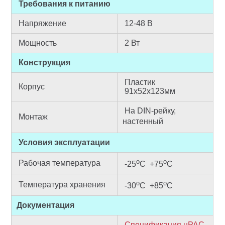
Требования к питанию
Напряжение
12-48 В
Мощность
2 Вт
Конструкция
Пластик
Корпус
91х52х123мм
На DIN-рейку,
Монтаж
настенный
Условия эксплуатации
о
о
Рабочая температура
-25
С +75
С
о
о
Температура хранения
-30
С +85
С
Документация
Спецификация uPAC-