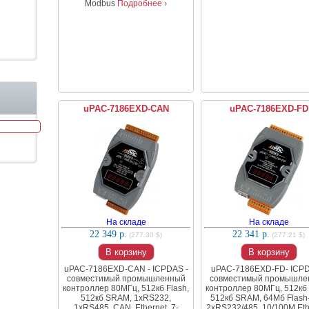
Modbus
Подробнее ›
uPAC-7186EXD-CAN
uPAC-7186EXD-FD
На складе
На складе
22 349 р.
22 341 р.
(277.30 $)
(277.21 $)
В корзину
В корзину
uPAC-7186EXD-CAN - ICPDAS -
uPAC-7186EXD-FD- ICPD
совместимый промышленный
совместимый промышле
контроллер 80МГц, 512кб Flash,
контроллер 80МГц, 512кб 
512кб SRAM, 1xRS232,
512кб SRAM, 64Мб Flash-
1xRS485, CAN, Ethernet, 7-
2xRS232/485, 10/100M Eth