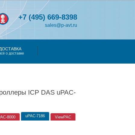
+7
(495)
669-8398
sales@p-avt.ru
ДОСТАВКА
всё о доставке
троллеры ICP DAS uPAC-
uPAC-7186
PAC-8000
ViewPAC