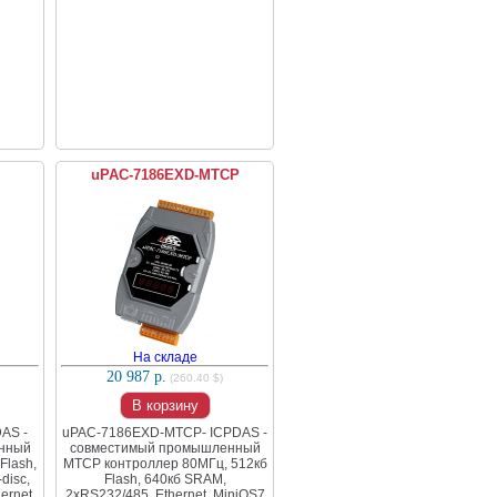
uPAC-7186EXD-MTCP
На складе
20 987 р.
(260.40 $)
В корзину
AS -
uPAC-7186EXD-MTCP- ICPDAS -
нный
совместимый промышленный
Flash,
MTCP контроллер 80МГц, 512кб
disc,
Flash, 640кб SRAM,
ernet,
2xRS232/485, Ethernet, MiniOS7