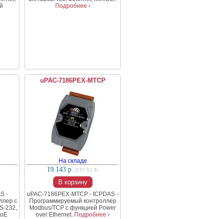
й
Подробнее ›
uPAC-7186PEX-MTCP
На складе
19 143 р.
(237.52 $)
В корзину
S -
uPAC-7186PEX-MTCP - ICPDAS -
ллер с
Программируемый контроллер
S-232,
Modbus/TCP с функцией Power
PoE
over Ethernet.
Подробнее ›