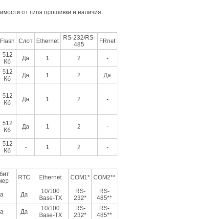
имости от типа прошивки и наличия
RS-232/RS-
Flash
Слот
Ethernet
FRnet
485
512
Да
1
2
-
Кб
512
Да
1
2
Да
Кб
512
Да
1
2
-
Кб
512
Да
1
2
-
Кб
512
-
1
2
-
Кб
бит
RTC
Ethernet
COM1*
COM2**
мер
10/100
RS-
RS-
а
Да
Base-TX
232*
485**
10/100
RS-
RS-
а
Да
Base-TX
232*
485**