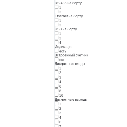
RS-485 на борту
1
2
Ethernet на борту
1
2
USB на борту
1
2
4
Индикация
есть
Встроенный счетчик
есть
Дискретные входы
1
2
3
4
6
8
16
Дискретные выходы
1
2
3
4
6
7