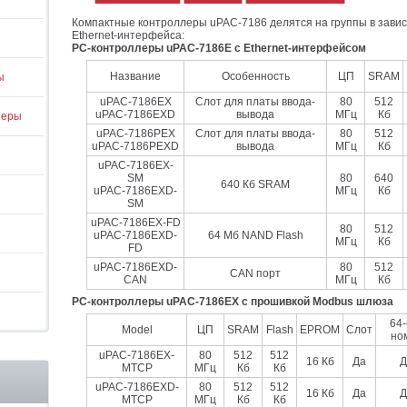
Компактные контроллеры uPAC-7186 делятся на группы в завис
Ethernet-интерфейса:
PC-контроллеры uPAC-7186E с Ethernet-интерфейсом
Название
Особенность
ЦП
SRAM
ы
uPAC-7186EX
Слот для платы ввода-
80
512
uPAC-7186EXD
вывода
МГц
Кб
теры
uPAC-7186PEX
Слот для платы ввода-
80
512
uPAC-7186PEXD
вывода
МГц
Кб
uPAC-7186EX-
SM
80
640
640 Кб SRAM
uPAC-7186EXD-
МГц
Кб
SM
uPAC-7186EX-FD
80
512
uPAC-7186EXD-
64 Мб NAND Flash
МГц
Кб
FD
uPAC-7186EXD-
80
512
CAN порт
CAN
МГц
Кб
PC-контроллеры uPAC-7186EX с прошивкой Modbus шлюза
64-
Model
ЦП
SRAM
Flash
EPROM
Слот
но
uPAC-7186EX-
80
512
512
16 Кб
Да
Д
MTCP
МГц
Кб
Кб
uPAC-7186EXD-
80
512
512
16 Кб
Да
Д
MTCP
МГц
Кб
Кб