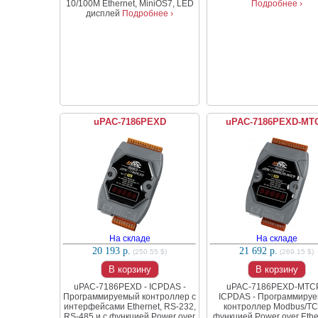
10/100M Ethernet, MiniOS7, LED
Подробнее ›
дисплей
Подробнее ›
uPAC-7186PEXD
uPAC-7186PEXD-MT
На складе
На складе
20 193 р.
21 692 р.
(250.55 $)
(269.15 $)
В корзину
В корзину
uPAC-7186PEXD - ICPDAS -
uPAC-7186PEXD-MTCP
Программируемый контроллер с
ICPDAS - Программиру
интерфейсами Ethernet, RS-232,
контроллер Modbus/TC
RS-485 и с функцией Power over
функцией Power over Ethe