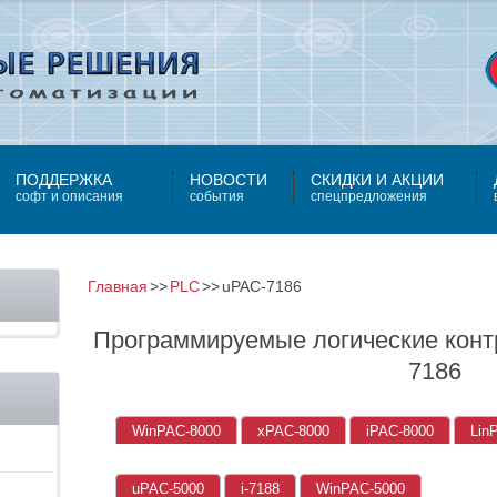
ПОДДЕРЖКА
НОВОСТИ
СКИДКИ И АКЦИИ
софт и описания
события
спецпредложения
Главная
PLC
uPAC-7186
Программируемые логические кон
7186
WinPAC-8000
xPAC-8000
iPAC-8000
Lin
uPAC-5000
i-7188
WinPAC-5000