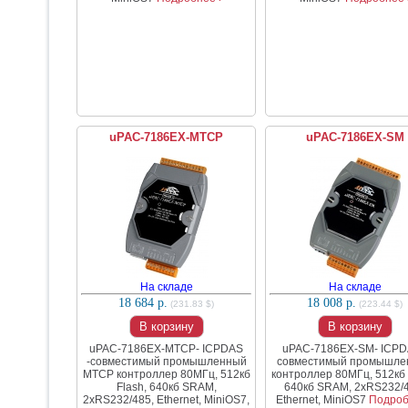
uPAC-7186EX-MTCP
uPAC-7186EX-SM
На складе
На складе
18 684 р.
18 008 р.
(231.83 $)
(223.44 $)
В корзину
В корзину
uPAC-7186EX-MTCP- ICPDAS
uPAC-7186EX-SM- ICPD
-совместимый промышленный
совместимый промышле
MTCP контроллер 80МГц, 512кб
контроллер 80МГц, 512кб 
Flash, 640кб SRAM,
640кб SRAM, 2xRS232/4
2xRS232/485, Ethernet, MiniOS7,
Ethernet, MiniOS7
Подроб