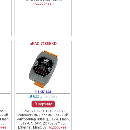
Подробнее ›
uPAC-7186EXD
На складе
19 633 р.
(243.60 $)
В корзину
AS -
uPAC-7186EXD - ICPDAS -
нный
совместимый промышленный
Flash,
контроллер 80МГц, 512кб Flash,
85,
512кб SRAM, 2xRS232/485,
нее ›
Ethernet, MiniOS7
Подробнее ›