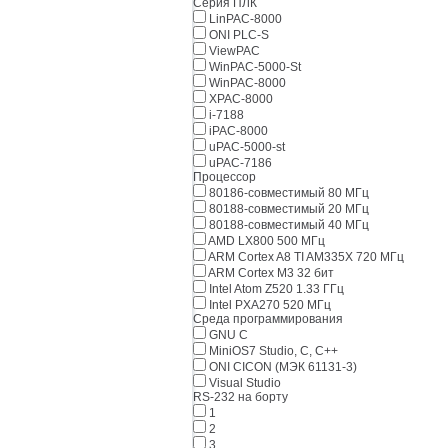
Серия ПЛК
LinPAC-8000
ONI PLC-S
ViewPAC
WinPAC-5000-St
WinPAC-8000
XPAC-8000
i-7188
iPAC-8000
uPAC-5000-st
uPAC-7186
Процессор
80186-совместимый 80 МГц
80188-совместимый 20 МГц
80188-совместимый 40 МГц
AMD LX800 500 МГц
ARM Cortex A8 TI AM335X 720 МГц
ARM Cortex M3 32 бит
Intel Atom Z520 1.33 ГГц
Intel PXA270 520 МГц
Среда программирования
GNU C
MiniOS7 Studio, C, C++
ONI CICON (МЭК 61131-3)
Visual Studio
RS-232 на борту
1
2
3