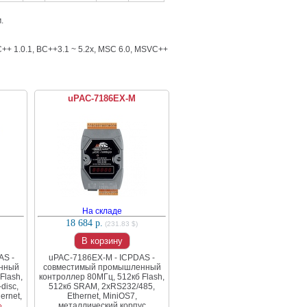
м.
++ 1.0.1, BC++3.1 ~ 5.2x, MSC 6.0, MSVC++
uPAC-7186EX-M
На складе
18 684 р.
(231.83 $)
В корзину
AS -
uPAC-7186EX-M - ICPDAS -
нный
совместимый промышленный
Flash,
контроллер 80МГц, 512кб Flash,
disc,
512кб SRAM, 2xRS232/485,
ernet,
Ethernet, MiniOS7,
›
металлический корпус