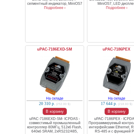
сегментный индикатор, MiniOS7
MiniOS7, LED диспле
Подробнее ›
Подробнее ›
uPAC-7186EXD-SM
uPAC-7186PEX
На складе
На складе
20 310 р.
17 644 р.
(252.00 $)
(218.93 $)
В корзину
В корзину
uPAC-7186EXD-SM- ICPDAS -
uPAC-7186PEX - ICPDA
совместимый промышленный
Программируемый контро
контроллер 80МГц, 512кб Flash,
интерфейсами Ethernet, R
640кб SRAM, 2xRS232/485,
RS-485 и с функцией 