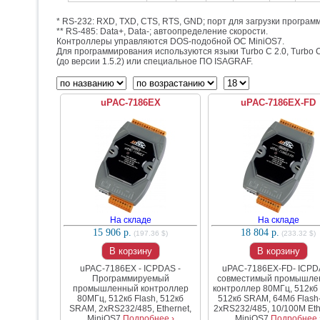
* RS-232: RXD, TXD, CTS, RTS, GND; порт для загрузки програм
** RS-485: Data+, Data-; автоопределение скорости.
Контроллеры управляются DOS-подобной ОС MiniOS7.
Для программирования используются языки Turbo C 2.0, Turbo C
(до версии 1.5.2) или специальное ПО ISAGRAF.
uPAC-7186EX
uPAC-7186EX-FD
На складе
На складе
15 906 р.
18 804 р.
(197.36 $)
(233.32 $)
В корзину
В корзину
uPAC-7186EX - ICPDAS -
uPAC-7186EX-FD- ICPD
Программируемый
совместимый промышле
промышленный контроллер
контроллер 80МГц, 512кб 
80МГц, 512кб Flash, 512кб
512кб SRAM, 64Мб Flash-
SRAM, 2xRS232/485, Ethernet,
2xRS232/485, 10/100M Eth
MiniOS7
Подробнее ›
MiniOS7
Подробнее 